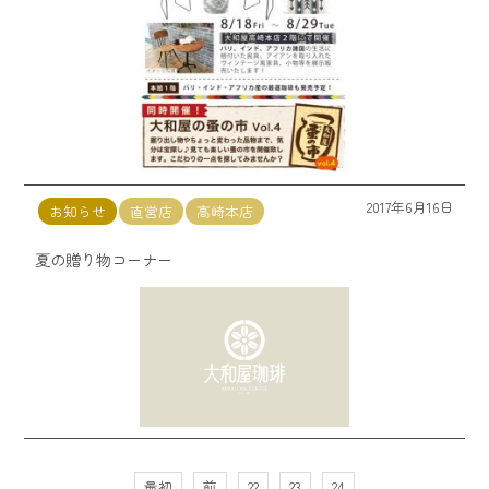
2017年6月16日
お知らせ
直営店
高崎本店
夏の贈り物コーナー
最初
前
22
23
24