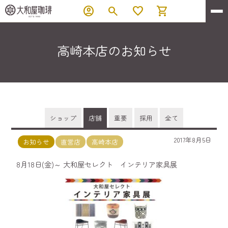
account_circle
search
favorite
shopping_cart
高崎本店のお知らせ
ショップ
店舗
重要
採用
全て
2017年8月5日
お知らせ
直営店
高崎本店
8月18日(金)～ 大和屋セレクト インテリア家具展