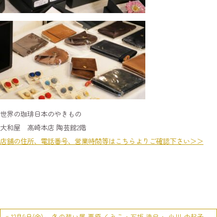
世界の珈琲日本のやきもの
大和屋 高崎本店 陶芸館2階
店舗の住所、電話番号、営業時間等はこちらよりご確認下さい＞＞
« 12月9日(金)～ 冬の装い展 栗原 くみこ・石坂 浩巳・ 小川 由起子