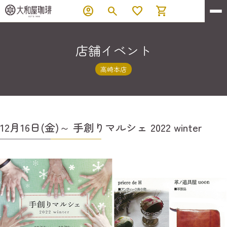
account_circle
search
favorite
shopping_cart
店舗イベント
高崎本店
12月16日(金)～ 手創りマルシェ 2022 winter