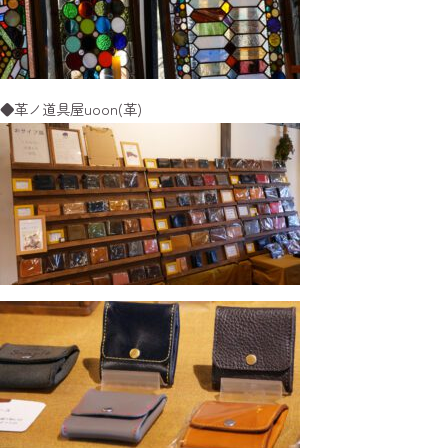
◆革ノ道具屋uoon(革)