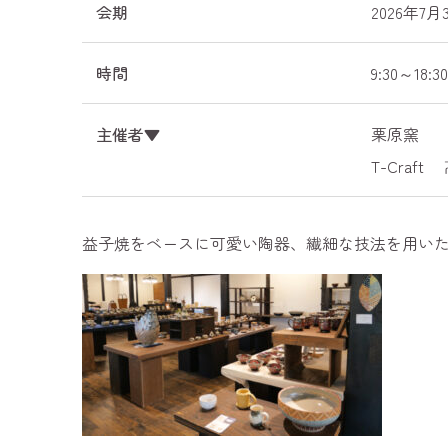
会期
2026年7月
時間
9:30～18:3
主催者▼
栗原窯 栗
T-Craf
益子焼をベースに可愛い陶器、繊細な技法を用い