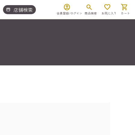
account_circle
search
favorite
shopping_cart
店舗検索
storefront
会員登録/ログイン
商品検索
お気に入り
カート