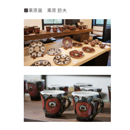
■栗原窯 栗原 節夫