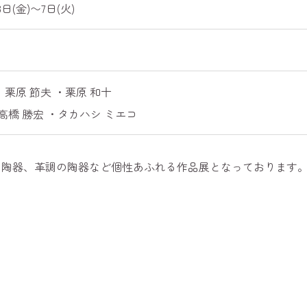
3日(金)〜7日(火)
0
原 節夫 ・栗原 和十
t 高橋 勝宏 ・タカハシ ミエコ
た陶器、革調の陶器など個性あふれる作品展となっております