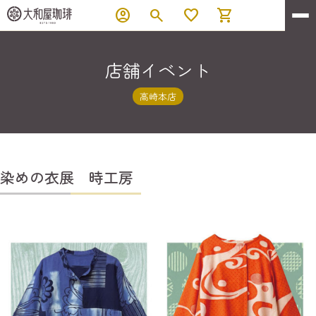
account_circle
search
favorite
shopping_cart
店舗イベント
高崎本店
染めの衣展 時工房