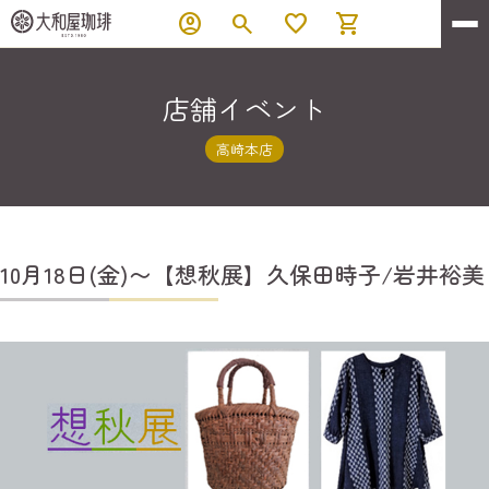
account_circle
search
favorite
shopping_cart
店舗イベント
高崎本店
10月18日(金)〜【想秋展】久保田時子/岩井裕美