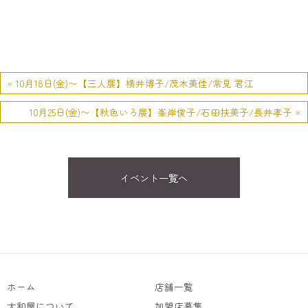
« 10月18日(金)〜【三人展】横井博子/茂木美佳/常見 君江
10月25日(金)〜【秋色いろ展】峯岸俊子/石田扶美子/長井孝子 »
イベント一覧へ
ホーム
店舗一覧
大和屋について
加盟店募集