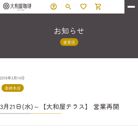
account_circle
search
favorite
shopping_cart
お知らせ
直営店
2018年3月14日
高崎本店
3月21日(水)～【大和屋テラス】 営業再開