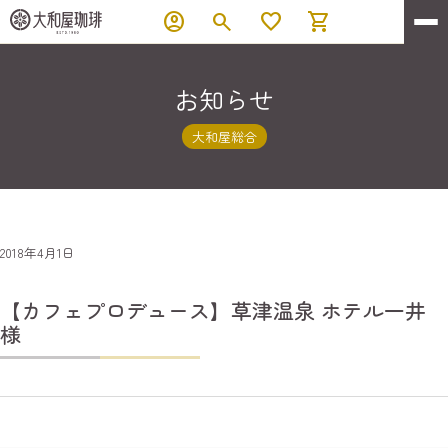
account_circle
search
favorite
shopping_cart
お知らせ
大和屋総合
2018年4月1日
【カフェプロデュース】草津温泉 ホテル一井
様