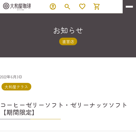
account_circle
search
favorite
shopping_cart
お知らせ
直営店
2022年6月3日
大和屋テラス
コーヒーゼリーソフト・ゼリーナッツソフト
【期間限定】