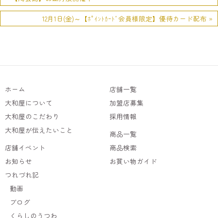
12月1日(金)～【ﾎﾟｲﾝﾄｶｰﾄﾞ会員様限定】優待カード配布 »
ホーム
店舗一覧
大和屋について
加盟店募集
大和屋のこだわり
採用情報
大和屋が伝えたいこと
商品一覧
店舗イベント
商品検索
お知らせ
お買い物ガイド
つれづれ記
動画
ブログ
くらしのうつわ