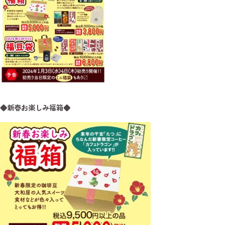
◆新春お楽しみ福箱◆