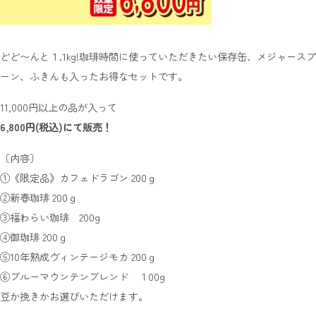
どど〜んと１.1kg!珈琲時間に使っていただきたい保存缶、メジャースプ
ーン、ふきんも入ったお得なセットです。
11,000円以上の品が入って
6,800円(税込)にて販売！
〔内容〕
①《限定品》カフェドラゴン 200ｇ
②新春珈琲 200ｇ
③福わらい珈琲 200g
④御珈琲 200ｇ
⑤10年熟成ヴィンテージモカ 200ｇ
⑥ブルーマウンテンブレンド １00g
豆か挽きかお選びいただけます。