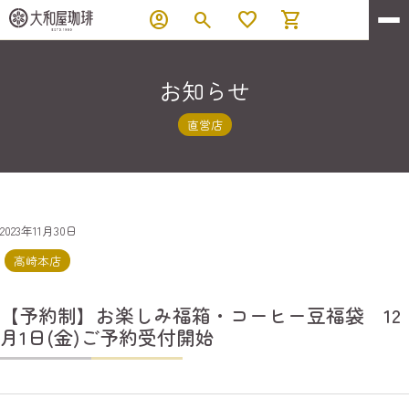
account_circle
search
favorite
shopping_cart
お知らせ
直営店
2023年11月30日
高崎本店
【予約制】お楽しみ福箱・コーヒー豆福袋 12
月1日(金)ご予約受付開始