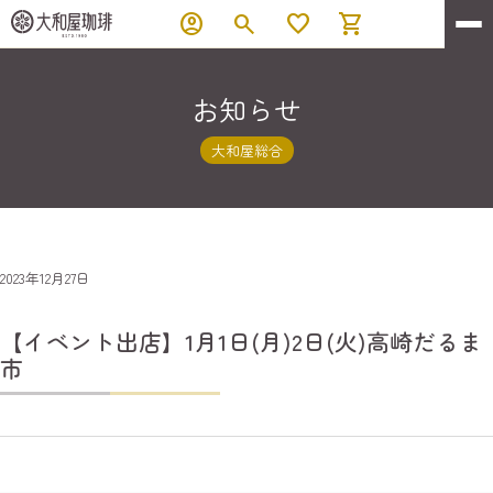
account_circle
search
favorite
shopping_cart
お知らせ
大和屋総合
2023年12月27日
【イベント出店】1月1日(月)2日(火)高崎だるま
市