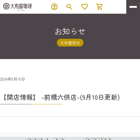
account_circle
search
favorite
shopping_cart
お知らせ
大和屋総合
2024年9月10日
【開店情報】 -前橋六供店-(9月10日更新)