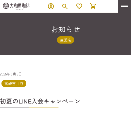
account_circle
search
favorite
shopping_cart
お知らせ
直営店
2025年6月6日
高崎吉井店
初夏のLINE入会キャンペーン