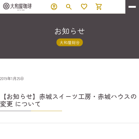
account_circle
search
favorite
shopping_cart
お知らせ
大和屋総合
2019年1月25日
【お知らせ】赤城スイーツ工房・赤城ハウスの
変更 について