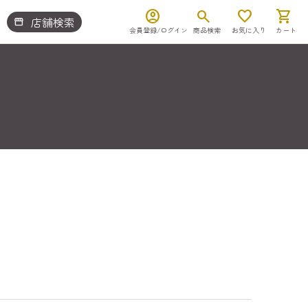
account_circle
search
favorite
shopping_cart
店舗検索
storefront
会員登録/ログイン
商品検索
お気に入り
カート