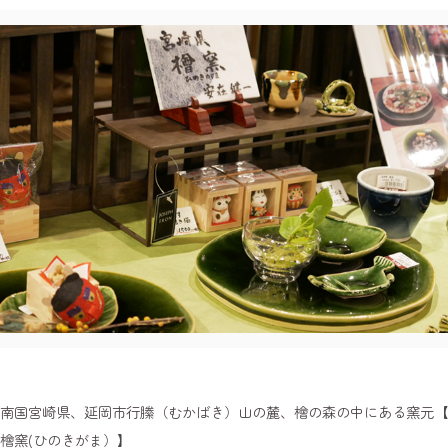
南国宮崎県、延岡市行縢（むかばき）山の麓、檜の森の中にある窯元【
檜窯(ひのきがま）】