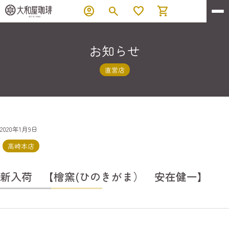
account_circle
search
favorite
shopping_cart
お知らせ
直営店
2020年1月9日
高崎本店
新入荷 【檜窯(ひのきがま） 安在健一】