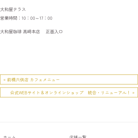
大和屋テラス
営業時間：10：00～17：00
大和屋珈琲 高崎本店 正面入口
« 前橋六供店 カフェメニュー
公式WEBサイト＆オンラインショップ 統合・リニューアル！ »
ホーム
店舗一覧