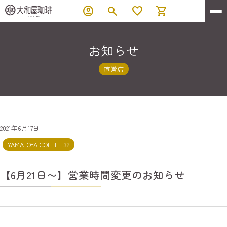
account_circle
search
favorite
shopping_cart
お知らせ
直営店
2021年6月17日
YAMATOYA COFFEE 32
【6月21日〜】営業時間変更のお知らせ