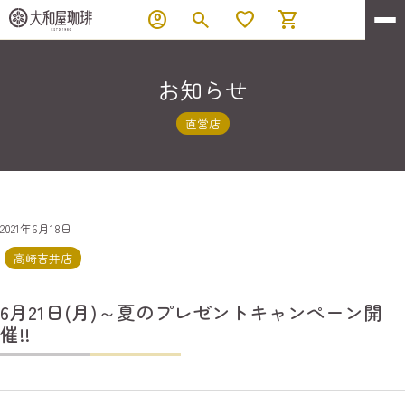
account_circle
search
favorite
shopping_cart
お知らせ
直営店
2021年6月18日
高崎吉井店
6月21日(月)～夏のプレゼントキャンペーン開
催!!