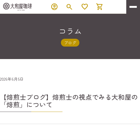
account_circle
search
favorite
shopping_cart
コラム
ブログ
2026年6月5日
【焙煎士ブログ】焙煎士の視点でみる大和屋の
「焙煎」について