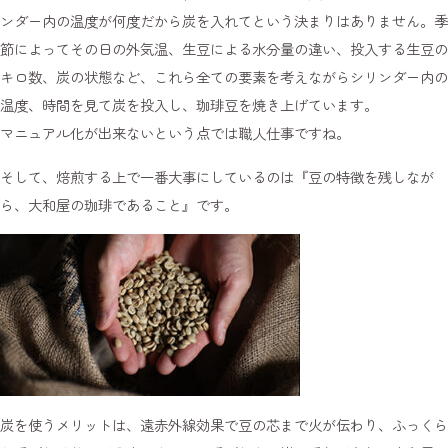
ンダー内の温度が何度だから炭を入れてという決まりはありません。季
節によってその日の外気温、生豆による水分量の違い、投入する生豆の
キロ数、炭の状態など、これら全ての要素を考えながらシリンダー内の
温度、時間を見て炭を投入し、珈琲豆を焼き上げています。
マニュアル化が出来ないという点では職人仕事ですね。
そして、焙煎する上で一番大事にしているのは『豆の特徴を残しなが
ら、大和屋の珈琲であること』です。
炭を使うメリットは、遠赤外線効果で豆の芯まで火が伝わり、ふっくら