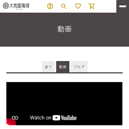
account_circle
search
favorite
shopping_cart
動画
全て
動画
ブログ